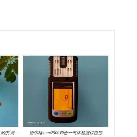
德尔格 X‑am8000 五合一船用气体检测仪 海事合规专用
德尔格x-am2500四合一气体检测仪租赁