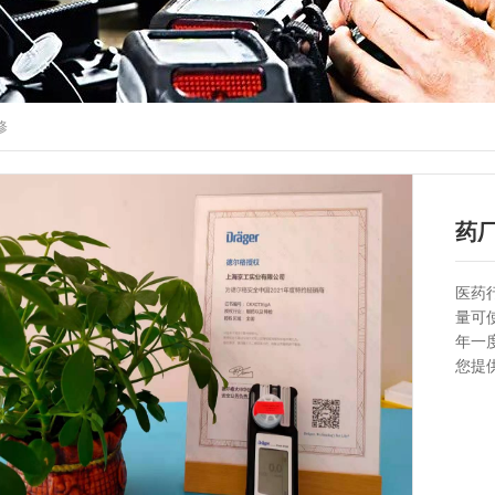
修
药厂
校
医药
量可
年一
您提