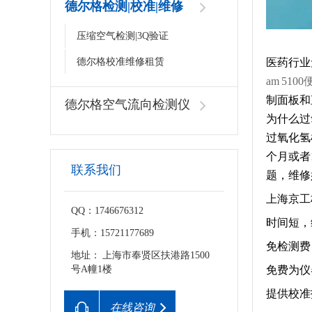
德尔格检测|校准|维修
压缩空气检测|3Q验证
医药行业
德尔格校准维修租赁
am 51
制面板和
德尔格空气流向检测仪
为什么过
过氧化氢
个月或者
联系我们
题，维修
上海京工
QQ：1746676312
时间短，
手机：15721177689
免检测费
地址： 上海市奉贤区扶港路1500
免费为仪
号A幢1楼
提供校准
在线咨询