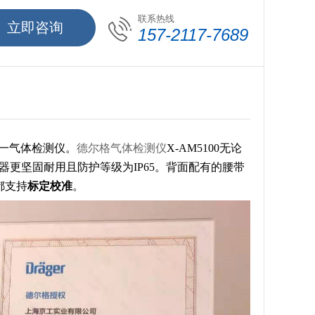
联系热线
立即咨询
157-2117-7689
的单一气体检测仪。
德尔格气体检测仪
X-AM5100无论
更坚固耐用且防护等级为IP65。背面配有的腰带
都支持
标定校准
。