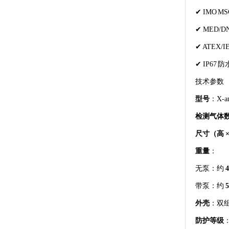
✔ IMO 
✔ MED
✔ ATEX/
✔ IP6
技术参数
型号
：X‑a
检测气体
尺寸（高 ×
重量
：
无泵：约
4
带泵：约
5
外壳
：双
防护等级