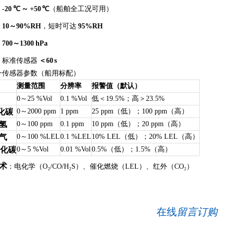
：
-20 ℃ ～ +50 ℃
（船舶全工况可用）
：
10～90%RH
，短时可达
95%RH
：
700～1300 hPa
：标准传感器
＜60 s
一传感器参数（船用标配）
测量范围
分辨率
报警值（默认）
0～25 %Vol
0.1 %Vol
低＜19.5%；高＞23.5%
化碳
0～2000 ppm
1 ppm
25 ppm（低）；100 ppm（高）
化氢
0～100 ppm
0.1 ppm
10 ppm（低）；20 ppm（高）
燃气
0～100 %LEL
0.1 %LEL
10% LEL（低）；20% LEL（高）
氧化碳
0～5 %Vol
0.01 %Vol
0.5%（低）；1.5%（高）
术
：电化学（O₂/CO/H₂S）、催化燃烧（LEL）、红外（CO₂）
在线
留言订购