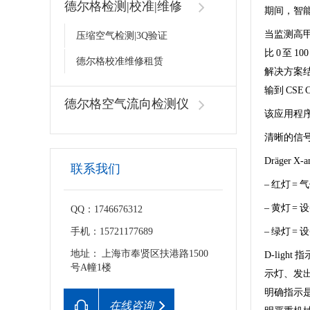
德尔格检测|校准|维修
期间，智
当监测高甲
压缩空气检测|3Q验证
比 0 至 
德尔格校准维修租赁
解决方案结
输到 CSE
德尔格空气流向检测仪
该应用程
清晰的信
Dräger
联系我们
‒ 红灯 =
‒ 黄灯 
QQ：1746676312
手机：15721177689
‒ 绿灯 
地址： 上海市奉贤区扶港路1500
D-lig
号A幢1楼
示灯、发出
明确指示是
在线咨询