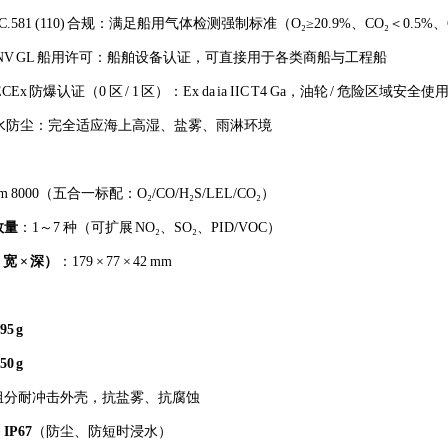
MSC.581 (110) 合规：满足船用气体检测强制标准（O₂≥20.9%、CO₂＜0.5
/DNV GL 船用许可：船舶设备认证，可直接用于各类商船与工程船
IECEx 防爆认证（0 区 / 1 区）：Ex da ia IIC T4 Ga，油轮 / 危险区域安全使
7 防水防尘：完全适应海上高湿、盐雾、雨淋环境
m 8000（五合一标配：O₂/CO/H₂S/LEL/CO₂）
数量
：1～7 种（可扩展 NO₂、SO₂、PID/VOC）
 宽 × 深）
：179 × 77 × 42 mm
95 g
50 g
组分耐冲击外壳，抗盐雾、抗腐蚀
：
IP67
（防尘、防短时浸水）