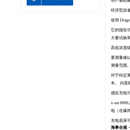
明严重机
经济型设
使用 Dr
它的报告功
大量试验和
高低浓度
要测量难以检
测量范围。 
对于特定苯
本。 内
感应充电
x-am 
电（在爆
充电底座可
海事合规・