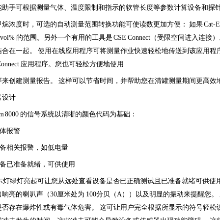
能助手可根据测量气体、温度限制和指示的软管长度等参数计算设备和探针
烷浓度时，可选的自动测量范围转换功能可使读数更加方便： 如果 Cat-Ex
100 vol% 的范围。另外一个有用的工具是 CSE Connect（受限空间进入连接）。
合在一起。 使用在线应用程序可将测量作业快速轻松地传送到该应用程序。Drä
 Connect 应用程序。您也可轻松方便地使用
序来创建测量报告。 这样可以节省时间，并帮助您在清罐测量期间更高效
号设计
 X-am 8000 的信号系统以清晰的颜色代码为基础：
 气体报警
= 设备相关报警，如低电量
= 设备已准备就绪，可供使用
ht 指示灯绿灯亮起可让您从远处查看设备是否已正确测试且已准备就绪可供使用。如
响亮的喇叭声（30厘米处为 100分贝（A））以及明显的振动来提醒您
否存在爆炸性或有毒气体危害。 这可让用户完全根据所显示的符号轻松识别危