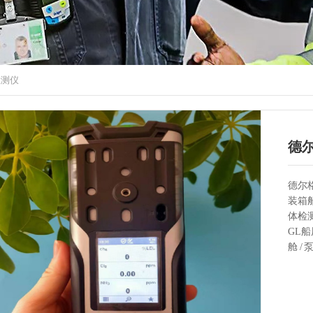
检测仪
德尔
事
德尔格
装箱船
体检测
GL
舱 /