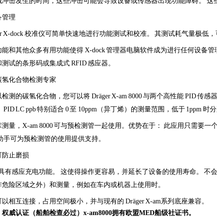
械冲击发生的时间，这些冲击可能会导致设备或传感器出现功能障碍。 这
备管理
äger X-dock 校准仪可简单快速地进行功能测试和校准。 其测试耗气量极
能和其他众多有用功能使得 X-dock 管理器电脑软件成为进行任何设
测试的条形码或集成式 RFID 感应器。
碳氢化合物检测专家
测的碳氢化合物，您可以将 Dräger X-am 8000 与两个高性能 PID 传感器
PID LC ppb 特别适合 0 至 10ppm（异丁烯）的测量范围，低于 1ppm 
测量，X-am 8000 可与预检测管一起使用。优势在于： 此应用只需
置助手可为预检测管的使用提供支持。
可防止磨损
8000 具有感应充电功能。 这使得操作更容易，并延长了设备的使用寿命。
炸危险区域之外）和测量，例如在车内或机器上使用时。
以相互连接，占用空间极小，并与现有的 Dräger X-am系列底座兼容。
权威认证（船舶检查必过）x-am8000拥有欧盟MED船级社证书。