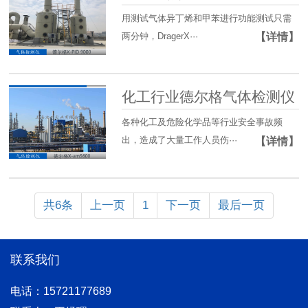
用测试气体异丁烯和甲苯进行功能测试只需
两分钟，DragerX···
【详情】
化工行业德尔格气体检测仪
各种化工及危险化学品等行业安全事故频
出，造成了大量工作人员伤···
【详情】
共6条
上一页
1
下一页
最后一页
联系我们
电话：15721177689