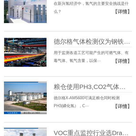
在新兴氢经济中，氢气的主要安全挑战是什
么？
【详情】
德尔格气体检测仪为钢铁冶炼保驾护航
用于监测各道工艺可能产生的可燃气体、有
毒气体、氧气含量，以保···
【详情】
粮仓使用PH3,CO2气体检测仪检测
德尔格X-AM5600可满足粮仓同时检测
PH3(磷化氢），C···
【详情】
VOC重点监控行业选Drager X-pid 9000